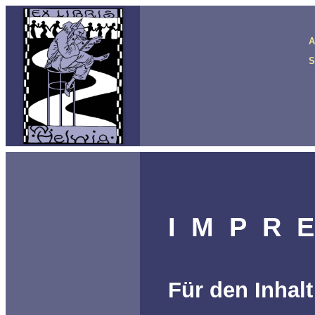
A
S
I M P R 
Für den Inhalt